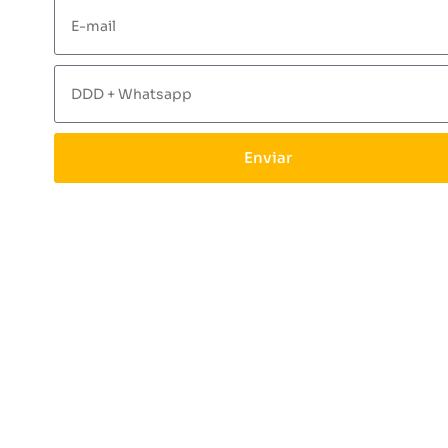
Enviar
Ao preencher seus dados, você declara estar
ciente e de acordo com o tratamento das
informações pela Fundação Educacional
Sorocabana – Faculdade de Direito de Sorocaba,
nos termos da LGPD (Lei nº 13.709/2018). Os
dados serão mantidos e atualizados para o envio
de informações sobre o Vestibular FADI, em
conformidade com as normas éticas aplicáveis.